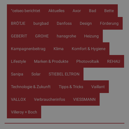
°celseo berichtet
Aktuelles
Axor
Bad
Bette
BRÖTJE
burgbad
Danfoss
Design
Förderung
GEBERIT
GROHE
hansgrohe
Heizung
Kampagnenbeitrag
Klima
Komfort & Hygiene
Lifestyle
Marken & Produkte
Photovoltaik
REHAU
Sanipa
Solar
STIEBEL ELTRON
Technologie & Zukunft
Tipps & Tricks
Vaillant
VALLOX
Verbraucherinfos
VIESSMANN
Villeroy + Boch