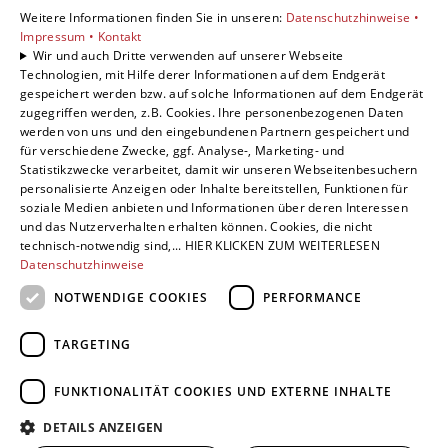
Standorte
Weitere Informationen finden Sie in unseren:
Datenschutzhinweise •
Göttingen
Impressum •
Kontakt
Wir und auch Dritte verwenden auf unserer Webseite
Technologien, mit Hilfe derer Informationen auf dem Endgerät
gespeichert werden bzw. auf solche Informationen auf dem Endgerät
Um externe HTML-Inhalte anzuzeigen, benötigen
zugegriffen werden, z.B. Cookies. Ihre personenbezogenen Daten
wir Ihre Einwilligung.
werden von uns und den eingebundenen Partnern gespeichert und
für verschiedene Zwecke, ggf. Analyse-, Marketing- und
Weitere Informationen finden Sie in unserer
Statistikzwecke verarbeitet, damit wir unseren Webseitenbesuchern
Datenschutzerklärung.
personalisierte Anzeigen oder Inhalte bereitstellen, Funktionen für
soziale Medien anbieten und Informationen über deren Interessen
und das Nutzerverhalten erhalten können. Cookies, die nicht
COOKIE-EINSTELLUNGEN ÖFFNEN
technisch-notwendig sind,... HIER KLICKEN ZUM WEITERLESEN
Datenschutzhinweise
NOTWENDIGE COOKIES
PERFORMANCE
Folgen Sie uns:
TARGETING
FUNKTIONALITÄT COOKIES UND EXTERNE INHALTE
DETAILS ANZEIGEN