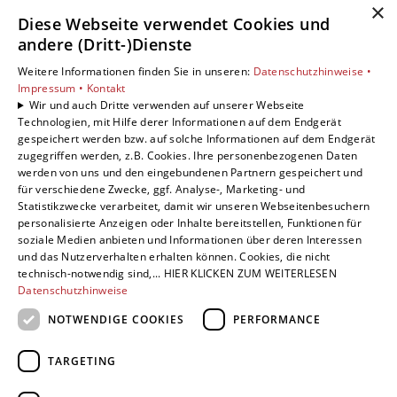
×
aufgrund der Einwilligung bis zum Widerruf erfolgten
Diese Webseite verwendet Cookies und
Verarbeitung nicht berührt. Weitere Informationen finden
andere (Dritt-)Dienste
Sie in unserer
Datenschutzerklärung.
Weitere Informationen finden Sie in unseren:
Datenschutzhinweise •
Captcha
Impressum •
Kontakt
Wir und auch Dritte verwenden auf unserer Webseite
Technologien, mit Hilfe derer Informationen auf dem Endgerät
gespeichert werden bzw. auf solche Informationen auf dem Endgerät
zugegriffen werden, z.B. Cookies. Ihre personenbezogenen Daten
werden von uns und den eingebundenen Partnern gespeichert und
für verschiedene Zwecke, ggf. Analyse-, Marketing- und
Statistikzwecke verarbeitet, damit wir unseren Webseitenbesuchern
personalisierte Anzeigen oder Inhalte bereitstellen, Funktionen für
soziale Medien anbieten und Informationen über deren Interessen
und das Nutzerverhalten erhalten können. Cookies, die nicht
technisch-notwendig sind,... HIER KLICKEN ZUM WEITERLESEN
ABSENDEN
Datenschutzhinweise
NOTWENDIGE COOKIES
PERFORMANCE
TARGETING