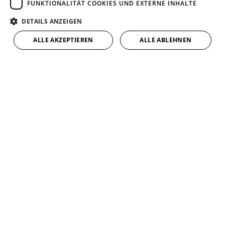
FUNKTIONALITÄT COOKIES UND EXTERNE INHALTE
Um externe Karten-Inhalte anzuzeigen, benötigen wir
DETAILS ANZEIGEN
Ihre Einwilligung.
ALLE AKZEPTIEREN
ALLE ABLEHNEN
Weitere Informationen finden Sie in unserer
Datenschutzerklärung.
COOKIE-EINSTELLUNGEN ÖFFNEN
Büürma Haustechnik +
Service GmbH
Robert-Bosch-Breite 17
37079 Göttingen
Tel:
0551 49908-0