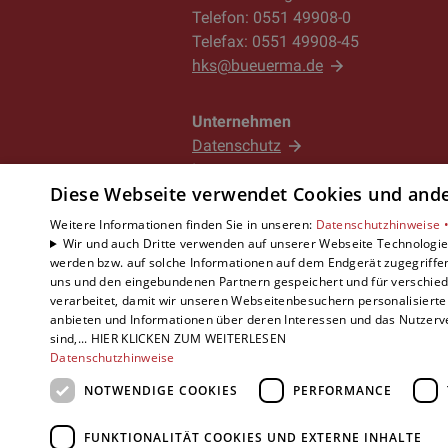
störungsfrei funktioniert.
Telefon: 0551 49908-0
Kühlmittelprüfung und -auffüllung
arbeitet.
Telefax: 0551 49908-45
Der Zustand des Kühlmittels wird üb
hks@bueuerma.de
ordnungsgemäße Kühlleistung siche
JETZT DIE WARTUNG ANFRAGEN
Unternehmen
Überprüfung von Verschleißteilen
Datenschutz
Weitere Komponenten wie Pumpen un
Impressum
ausgetauscht.
Diese Webseite verwendet Cookies und ander
Barrierefreiheitserklärung
Weitere Informationen finden Sie in unseren:
Datenschutzhinweise 
Allgemeine Funktionskontrolle
Wir und auch Dritte verwenden auf unserer Webseite Technologien
Abschließend erfolgt eine umfasse
werden bzw. auf solche Informationen auf dem Endgerät zugegriffe
uns und den eingebundenen Partnern gespeichert und für verschiede
funktioniert und eine effiziente Küh
verarbeitet, damit wir unseren Webseitenbesuchern personalisierte 
anbieten und Informationen über deren Interessen und das Nutzerve
Durch diese sorgfältige Wartung wir
sind,... HIER KLICKEN ZUM WEITERLESEN
Datenschutzhinweise
Leistung erzielt.
NOTWENDIGE COOKIES
PERFORMANCE
FUNKTIONALITÄT COOKIES UND EXTERNE INHALTE