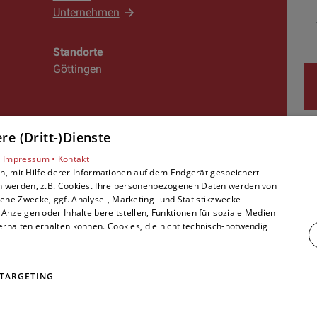
Unternehmen
erprüft, und bei Bedarf erfolgt ein Austausch oder
Standorte
rzustellen.
Göttingen
d Ventile werden auf Verschleiß überprüft und b
e (Dritt-)Dienste
•
Impressum •
Kontakt
, mit Hilfe derer Informationen auf dem Endgerät gespeichert
Folgen Sie uns:
nde Überprüfung der gesamten Anlage, um sicherz
n werden, z.B. Cookies. Ihre personenbezogenen Daten werden von
ne Zwecke, ggf. Analyse-, Marketing- und Statistikzwecke
lung gewährleistet.
Anzeigen oder Inhalte bereitstellen, Funktionen für soziale Medien
rhalten erhalten können. Cookies, die nicht technisch-notwendig
d sichergestellt, dass Ihre Klimaanlage zuverlässig
TARGETING