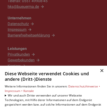
Telefax: 0551 49908-45
hks@bueuerma.de
Unternehmen
Datenschutz
Impressum
Barrierefreiheitserklärung
Leistungen
Privatkunden
Gewerbekunden
Karriere
×
Unternehmen
Diese Webseite verwendet Cookies und
andere (Dritt-)Dienste
Standorte
Weitere Informationen finden Sie in unseren:
Datenschutzhinweise •
Göttingen
Impressum •
Kontakt
Wir und auch Dritte verwenden auf unserer Webseite
Technologien, mit Hilfe derer Informationen auf dem Endgerät
gespeichert werden bzw. auf solche Informationen auf dem Endgerät
Um externe HTML-Inhalte anzuzeigen, benötigen