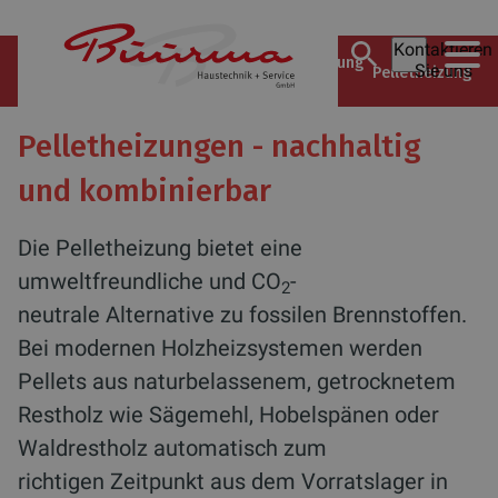
Kontaktieren
Büürma Haustechnik +
Ratgeber
Heizung
Sie uns
Pelletheizung
Service GmbH
Pelletheizungen - nachhaltig
und kombinierbar
Die Pelletheizung bietet eine
umweltfreundliche und CO
-
2
neutrale Alternative zu fossilen Brennstoffen.
Bei modernen Holzheizsystemen werden
Pellets aus naturbelassenem, getrocknetem
Restholz wie Sägemehl, Hobelspänen oder
Waldrestholz automatisch zum
richtigen Zeitpunkt aus dem Vorratslager in