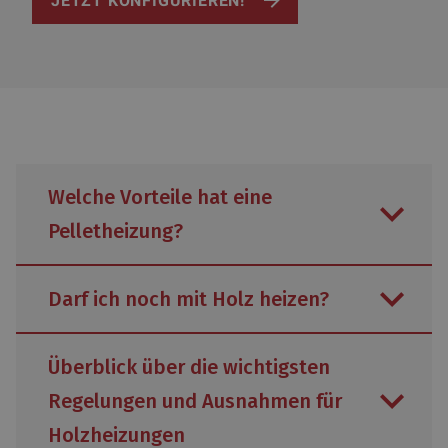
JETZT KONFIGURIEREN!
Welche Vorteile hat eine
Pelletheizung?
Darf ich noch mit Holz heizen?
Umweltfreundlich:
Überblick über die wichtigsten
Pelletheizungen gelten als
Regelungen und Ausnahmen für
umweltfreundliche Heizoption, da
Alle Holzheizungen, die den
Holzheizungen