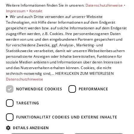
Standorte
Weitere Informationen finden Sie in unseren:
Datenschutzhinweise •
Göttingen
Impressum •
Kontakt
Wir und auch Dritte verwenden auf unserer Webseite
Technologien, mit Hilfe derer Informationen auf dem Endgerät
gespeichert werden bzw. auf solche Informationen auf dem Endgerät
Um externe HTML-Inhalte anzuzeigen, benötigen
zugegriffen werden, z.B. Cookies. Ihre personenbezogenen Daten
wir Ihre Einwilligung.
werden von uns und den eingebundenen Partnern gespeichert und
für verschiedene Zwecke, ggf. Analyse-, Marketing- und
Weitere Informationen finden Sie in unserer
Statistikzwecke verarbeitet, damit wir unseren Webseitenbesuchern
Datenschutzerklärung.
personalisierte Anzeigen oder Inhalte bereitstellen, Funktionen für
soziale Medien anbieten und Informationen über deren Interessen
und das Nutzerverhalten erhalten können. Cookies, die nicht
COOKIE-EINSTELLUNGEN ÖFFNEN
technisch-notwendig sind,... HIER KLICKEN ZUM WEITERLESEN
Datenschutzhinweise
NOTWENDIGE COOKIES
PERFORMANCE
Folgen Sie uns:
TARGETING
FUNKTIONALITÄT COOKIES UND EXTERNE INHALTE
DETAILS ANZEIGEN