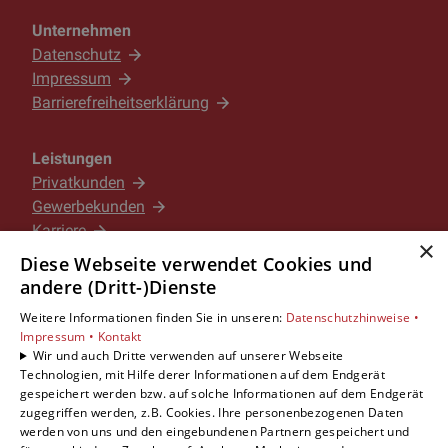
Unternehmen
Datenschutz
Impressum
Barrierefreiheitserklärung
Leistungen
Privatkunden
Gewerbekunden
Karriere
×
Unternehmen
Diese Webseite verwendet Cookies und
andere (Dritt-)Dienste
Standorte
Weitere Informationen finden Sie in unseren:
Datenschutzhinweise •
Göttingen
Impressum •
Kontakt
Wir und auch Dritte verwenden auf unserer Webseite
Technologien, mit Hilfe derer Informationen auf dem Endgerät
gespeichert werden bzw. auf solche Informationen auf dem Endgerät
Um externe HTML-Inhalte anzuzeigen, benötigen
zugegriffen werden, z.B. Cookies. Ihre personenbezogenen Daten
wir Ihre Einwilligung.
werden von uns und den eingebundenen Partnern gespeichert und