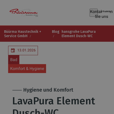
Kontaktieren
Sie uns
Büürma Haustechnik +
Blog
hansgrohe LavaPura
Service GmbH
Element Dusch-WC
13.01.2026
Bad
Komfort & Hygiene
⸺ Hygiene und Komfort
LavaPura Element
Dusch-WC