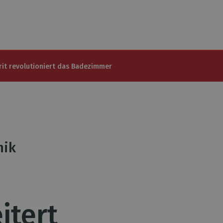
it revolutioniert das Badezimmer
nik
itert