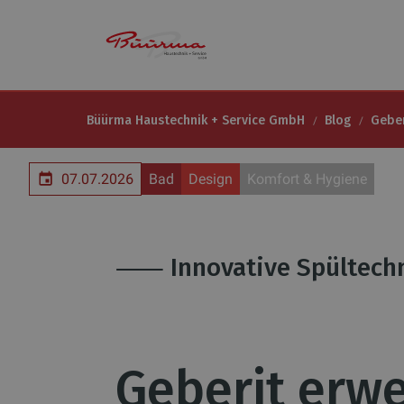
Büürma Haustechnik + Service GmbH
Blog
Geber
07.07.2026
Bad
Design
Komfort & Hygiene
⸺ Innovative Spültech
Geberit erwe