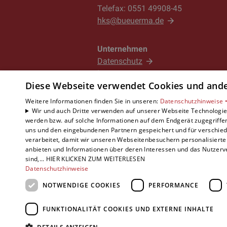
Telefax: 0551 49908-45
hks@bueuerma.de
Unternehmen
Datenschutz
Impressum
Diese Webseite verwendet Cookies und ander
Barrierefreiheitserklärung
Weitere Informationen finden Sie in unseren:
Datenschutzhinweise 
Wir und auch Dritte verwenden auf unserer Webseite Technologien
werden bzw. auf solche Informationen auf dem Endgerät zugegriffe
uns und den eingebundenen Partnern gespeichert und für verschiede
verarbeitet, damit wir unseren Webseitenbesuchern personalisierte 
anbieten und Informationen über deren Interessen und das Nutzerve
sind,... HIER KLICKEN ZUM WEITERLESEN
Datenschutzhinweise
NOTWENDIGE COOKIES
PERFORMANCE
FUNKTIONALITÄT COOKIES UND EXTERNE INHALTE