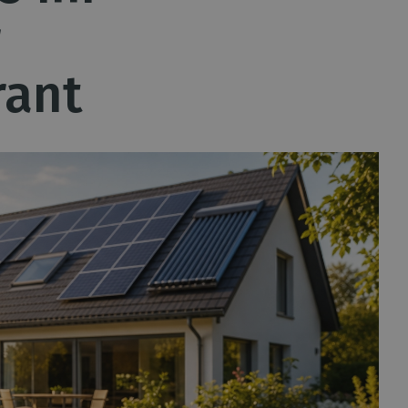
r
rant