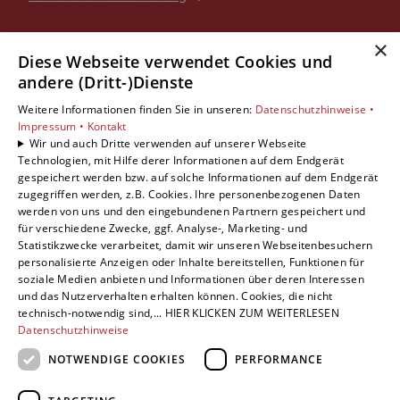
×
Leistungen
Diese Webseite verwendet Cookies und
Privatkunden
andere (Dritt-)Dienste
Gewerbekunden
Karriere
Weitere Informationen finden Sie in unseren:
Datenschutzhinweise •
Impressum •
Kontakt
Unternehmen
Wir und auch Dritte verwenden auf unserer Webseite
Technologien, mit Hilfe derer Informationen auf dem Endgerät
Standorte
gespeichert werden bzw. auf solche Informationen auf dem Endgerät
Göttingen
zugegriffen werden, z.B. Cookies. Ihre personenbezogenen Daten
werden von uns und den eingebundenen Partnern gespeichert und
für verschiedene Zwecke, ggf. Analyse-, Marketing- und
Statistikzwecke verarbeitet, damit wir unseren Webseitenbesuchern
Um externe HTML-Inhalte anzuzeigen, benötigen
personalisierte Anzeigen oder Inhalte bereitstellen, Funktionen für
soziale Medien anbieten und Informationen über deren Interessen
wir Ihre Einwilligung.
und das Nutzerverhalten erhalten können. Cookies, die nicht
technisch-notwendig sind,... HIER KLICKEN ZUM WEITERLESEN
Weitere Informationen finden Sie in unserer
Datenschutzhinweise
Datenschutzerklärung.
NOTWENDIGE COOKIES
PERFORMANCE
COOKIE-EINSTELLUNGEN ÖFFNEN