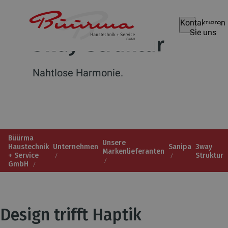
Kontaktieren
Sie uns
3way-Struktur
Nahtlose Harmonie.
Büürma
Unsere
Haustechnik
Unternehmen
Sanipa
3way
Markenlieferanten
+ Service
Struktur
GmbH
Design trifft Haptik