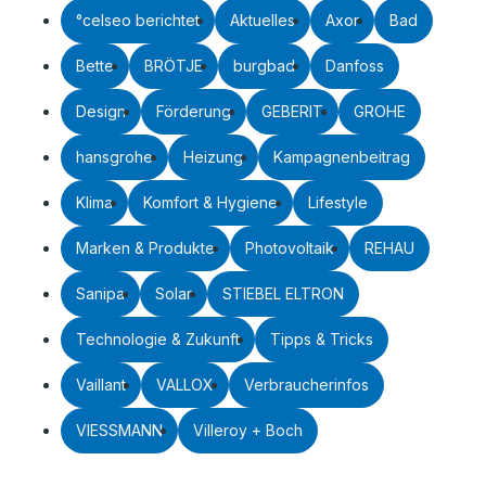
°celseo berichtet
Aktuelles
Axor
Bad
Bette
BRÖTJE
burgbad
Danfoss
Design
Förderung
GEBERIT
GROHE
hansgrohe
Heizung
Kampagnenbeitrag
Klima
Komfort & Hygiene
Lifestyle
Marken & Produkte
Photovoltaik
REHAU
Sanipa
Solar
STIEBEL ELTRON
Technologie & Zukunft
Tipps & Tricks
Vaillant
VALLOX
Verbraucherinfos
VIESSMANN
Villeroy + Boch