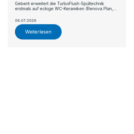
Geberit erweitert die TurboFlush-Spültechnik
erstmals auf eckige WC-Keramiken (Renova Plan,
iCon, teilgeschlossenes Renova) und macht die
spülrandlose, flüsterleise Flächenspülung damit in
06.07.2026
allen Preissegmenten verfügbar.
Weiterlesen
STIEBEL ELTRON - Testsieger für