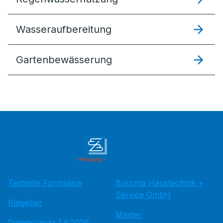
Wasseraufbereitung
Gartenbewässerung
Testseite Formulare
Büürma Haustechnik +
Service GmbH
Ratgeber
Master
Datenschutz 1.6.2026