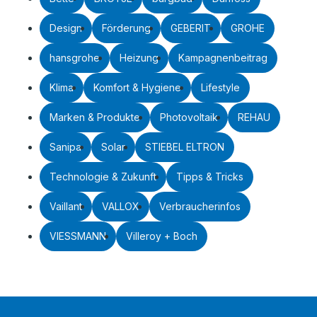
Design
Förderung
GEBERIT
GROHE
hansgrohe
Heizung
Kampagnenbeitrag
Klima
Komfort & Hygiene
Lifestyle
Marken & Produkte
Photovoltaik
REHAU
Sanipa
Solar
STIEBEL ELTRON
Technologie & Zukunft
Tipps & Tricks
Vaillant
VALLOX
Verbraucherinfos
VIESSMANN
Villeroy + Boch