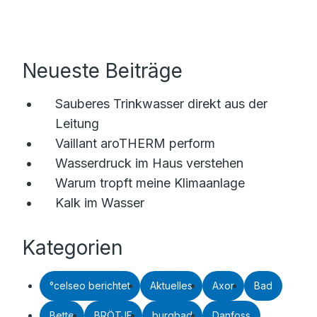
Neueste Beiträge
Sauberes Trinkwasser direkt aus der
Leitung
Vaillant aroTHERM perform
Wasserdruck im Haus verstehen
Warum tropft meine Klimaanlage
Kalk im Wasser
Kategorien
°celseo berichtet
Aktuelles
Axor
Bad
Bette
BRÖTJE
burgbad
Danfoss