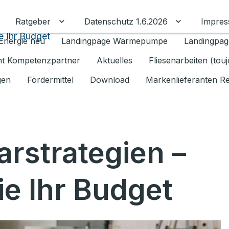
Ratgeber
Datenschutz 1.6.2026
Impre
Untermenü für Ratgeber umschalten
Untermenü f
e Ihr Budget
Energie neu
Landingpage Wärmepumpe
Landingpag
ant Kompetenzpartner
Aktuelles
Fliesenarbeiten (tou
gen
Fördermittel
Download
Markenlieferanten R
arstrategien –
ie Ihr Budget