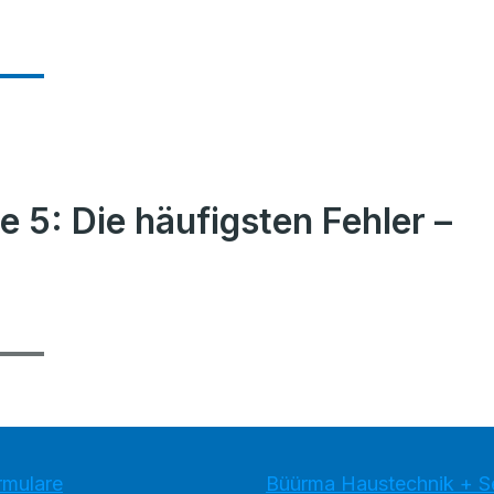
 5: Die häufigsten Fehler –
rmulare
Büürma Haustechnik + 