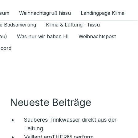
ssum
Weihnachtsgruß hissu
Landingpage Klima
ür Datenschutz 1.6.2026 umschalten
e Badsanierung
Klima & Lüftung - hissu
jou)
Was nur wir haben HI
Weihnachtspost
ecord
Neueste Beiträge
Sauberes Trinkwasser direkt aus der
Leitung
Vaillant aroTHERM perform