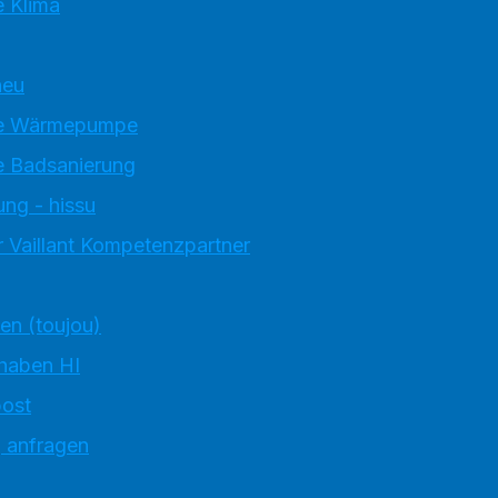
 Klima
neu
e Wärmepumpe
 Badsanierung
ung - hissu
 Vaillant Kompetenzpartner
ten (toujou)
 haben HI
ost
g anfragen