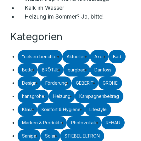
Kalk im Wasser
Heizung im Sommer? Ja, bitte!
Kategorien
°celseo berichtet
Aktuelles
Axor
Bad
Bette
BRÖTJE
burgbad
Danfoss
Design
Förderung
GEBERIT
GROHE
hansgrohe
Heizung
Kampagnenbeitrag
Klima
Komfort & Hygiene
Lifestyle
Marken & Produkte
Photovoltaik
REHAU
Sanipa
Solar
STIEBEL ELTRON