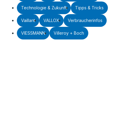
Technologie & Zukunft
Tipps & Tricks
Vaillant
VALLOX
Verbraucherinfos
VIESSMANN
Villeroy + Boch