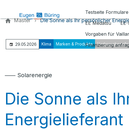
Kontaktieren Sie uns
Testseite Formulare
Master
Die Sonne als Ihr persönlicher Energie
EE Medatsu
EE-
Vorgaben für Vaill
Klima
Marken & Produkte
Verbraucherinfo
29.05.2026
Finanzierung anfra
⸺ Solarenergie
Die Sonne als Ih
Energielieferant