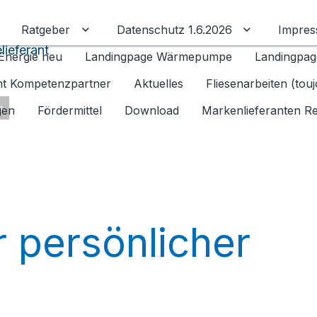
Ratgeber
Datenschutz 1.6.2026
Impre
Untermenü für Ratgeber umschalten
Untermenü f
lieferant
Energie neu
Landingpage Wärmepumpe
Landingpag
ant Kompetenzpartner
Aktuelles
Fliesenarbeiten (tou
s
gen
Fördermittel
Download
Markenlieferanten R
r persönlicher