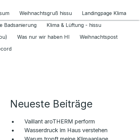
ssum
Weihnachtsgruß hissu
Landingpage Klima
ür Datenschutz 1.6.2026 umschalten
e Badsanierung
Klima & Lüftung - hissu
jou)
Was nur wir haben HI
Weihnachtspost
ecord
Neueste Beiträge
Vaillant aroTHERM perform
Wasserdruck im Haus verstehen
Warum tropft meine Klimaanlage