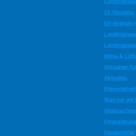
Landingpage
EE Medatsu
EE-Energie 
Landingpag
Landingpage
Klima & Lüft
Vorgaben für
Aktuelles
Fliesenarbei
Was nur wir
Weihnachtsp
Finanzierun
Fördermittel