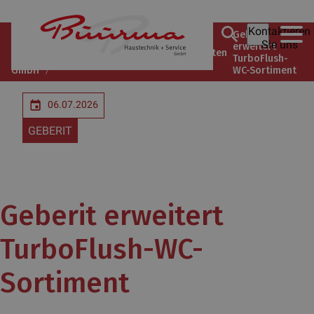
Kontaktieren
Büürma
Geberit
Unsere
Sie uns
Haustechnik
Unternehmen
erweitert
Markenlieferanten
+ Service
TurboFlush-
GmbH
WC-Sortiment
06.07.2026
GEBERIT
Geberit erweitert
TurboFlush-WC-
Sortiment