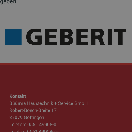
geben.
Kontakt
Büürma Haustechnik + Service GmbH
Robert-Bosch-Breite 17
37079 Göttingen
Telefon: 0551 49908-0
Telefax: 0551 49908-45