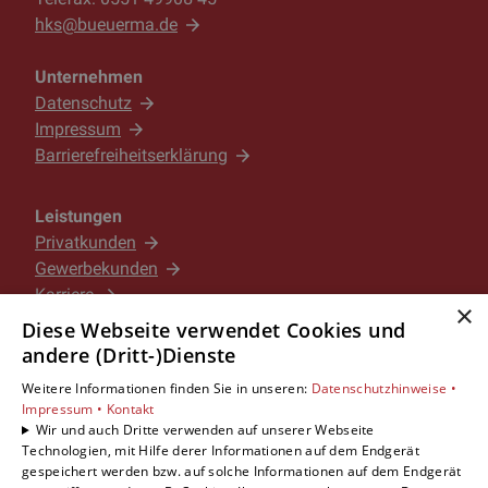
hks@bueuerma.de
Unternehmen
Datenschutz
Impressum
Barrierefreiheitserklärung
Leistungen
Privatkunden
Gewerbekunden
Karriere
×
Unternehmen
Diese Webseite verwendet Cookies und
andere (Dritt-)Dienste
Standorte
Weitere Informationen finden Sie in unseren:
Datenschutzhinweise •
Göttingen
Impressum •
Kontakt
Wir und auch Dritte verwenden auf unserer Webseite
Technologien, mit Hilfe derer Informationen auf dem Endgerät
gespeichert werden bzw. auf solche Informationen auf dem Endgerät
Um externe HTML-Inhalte anzuzeigen, benötigen