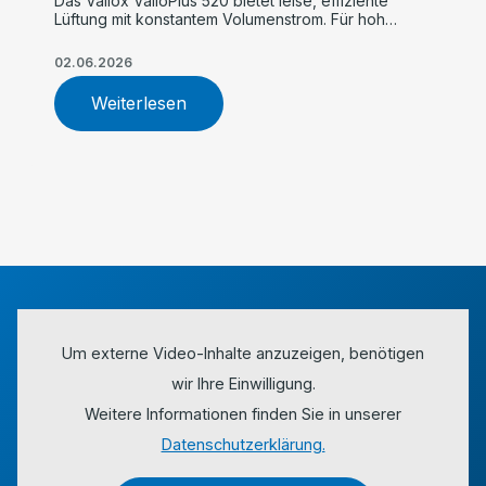
Das Vallox ValloPlus 520 bietet leise, effiziente
Lüftung mit konstantem Volumenstrom. Für hohe
Luftqualität, einfache Inbetriebnahme und
maximalen Komfort im Einfamilienhaus.
02.06.2026
Weiterlesen
Um externe Video-Inhalte anzuzeigen, benötigen
wir Ihre Einwilligung.
Weitere Informationen finden Sie in unserer
Datenschutzerklärung.