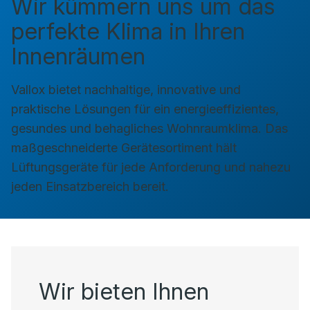
Wir kümmern uns um das
perfekte Klima in Ihren
Innenräumen
Vallox bietet nachhaltige, innovative und
praktische Lösungen für ein energieeffizientes,
gesundes und behagliches Wohnraumklima. Das
maßgeschneiderte Gerätesortiment hält
Lüftungsgeräte für jede Anforderung und nahezu
jeden Einsatzbereich bereit.
Wir bieten Ihnen