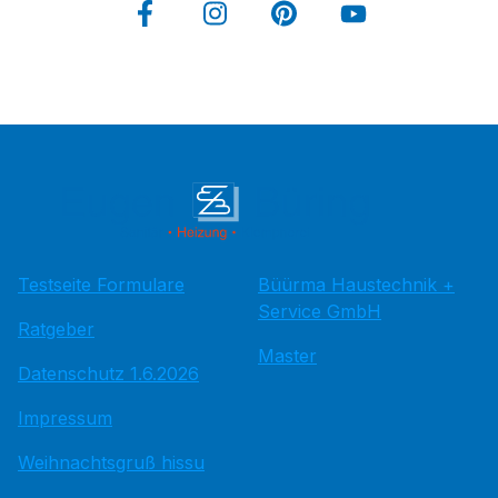
Testseite Formulare
Büürma Haustechnik +
Service GmbH
Ratgeber
Master
Datenschutz 1.6.2026
Impressum
Weihnachtsgruß hissu