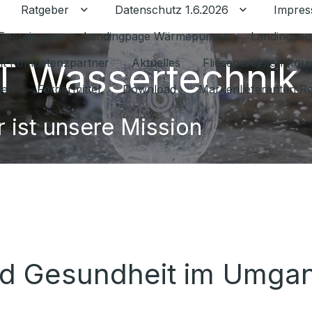
Ratgeber
Datenschutz 1.6.2026
Impre
Untermenü für Ratgeber umschalten
Untermenü f
Energie neu
Landingpage Wärmepumpe
Landingpag
 Wassertechnik
ant Kompetenzpartner
Aktuelles
Fliesenarbeiten (tou
gen
Fördermittel
Download
Markenlieferanten R
 ist unsere Mission
nd Gesundheit im Umgan