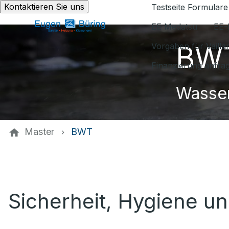
Kontaktieren Sie uns
Testseite Formulare
EE Medatsu
EE-
BWT
Vorgaben für Vaill
Finanzierung anfra
Wasser
Master
BWT
Sicherheit, Hygiene u