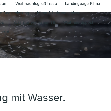
ssum
Weihnachtsgruß hissu
Landingpage Klima
ür Datenschutz 1.6.2026 umschalten
e Badsanierung
Klima & Lüftung - hissu
jou)
Was nur wir haben HI
Weihnachtspost
ecord
g mit Wasser.